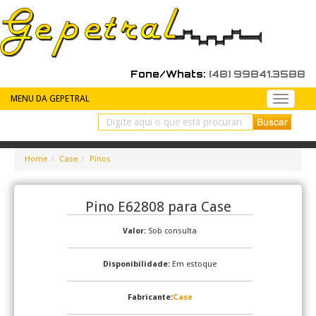
Fone/Whats:
(48) 99841.3588
MENU DA GEPETRAL
Peças
de
reposiç
Home
Case
Pinos
Pino E62808 para Case
Valor:
Sob consulta
Disponibilidade:
Em estoque
Fabricante:
Case