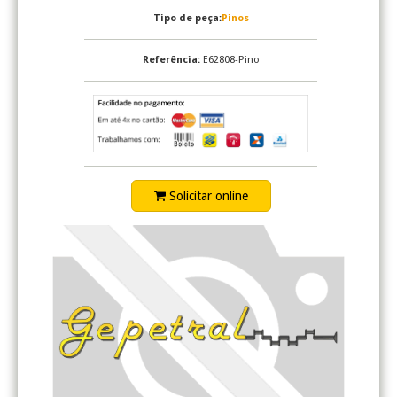
Tipo de peça:
Pinos
Referência:
E62808-Pino
Solicitar online