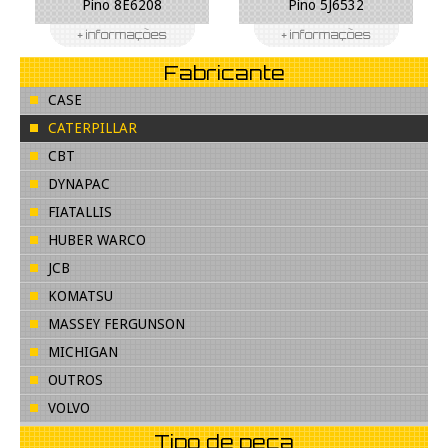
Pino 8E6208
Pino 5J6532
Fabricante
CASE
CATERPILLAR
CBT
DYNAPAC
FIATALLIS
HUBER WARCO
JCB
KOMATSU
MASSEY FERGUNSON
MICHIGAN
OUTROS
VOLVO
Tipo de peça