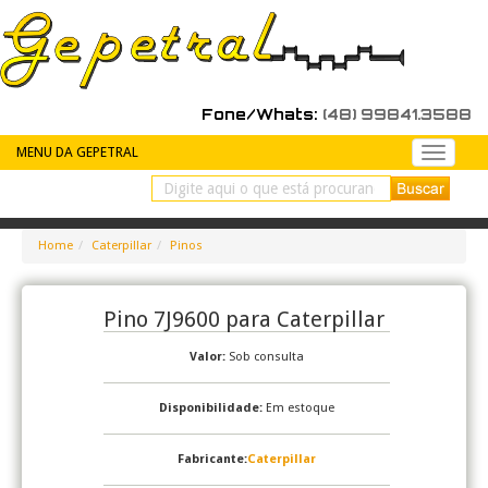
Fone/Whats:
(48) 99841.3588
MENU DA GEPETRAL
Peças
de
reposiç
Home
Caterpillar
Pinos
Pino 7J9600 para Caterpillar
Valor:
Sob consulta
Disponibilidade:
Em estoque
Fabricante:
Caterpillar