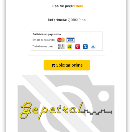
Tipo de peça:
Pinos
Referência:
7J9600-Pino
Solicitar online