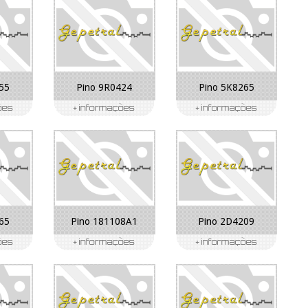
55
Pino 9R0424
Pino 5K8265
65
Pino 181108A1
Pino 2D4209