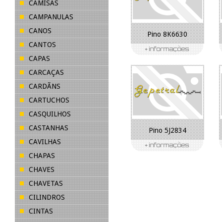
CAMISAS
CAMPANULAS
CANOS
Pino 8K6630
CANTOS
CAPAS
CARCAÇAS
CARDÃNS
CARTUCHOS
CASQUILHOS
CASTANHAS
Pino 5J2834
CAVILHAS
CHAPAS
CHAVES
CHAVETAS
CILINDROS
CINTAS