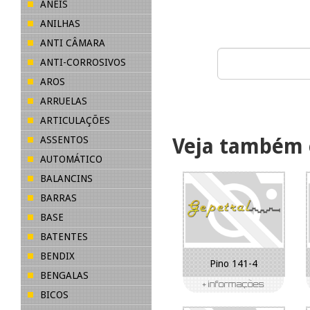
ANÉIS
ANILHAS
ANTI CÂMARA
ANTI-CORROSIVOS
AROS
ARRUELAS
ARTICULAÇÕES
ASSENTOS
Veja também 
AUTOMÁTICO
BALANCINS
BARRAS
BASE
BATENTES
BENDIX
Pino 141-4
BENGALAS
BICOS