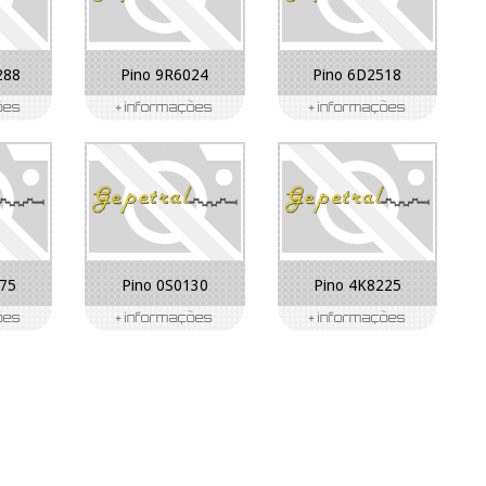
288
Pino 9R6024
Pino 6D2518
175
Pino 0S0130
Pino 4K8225