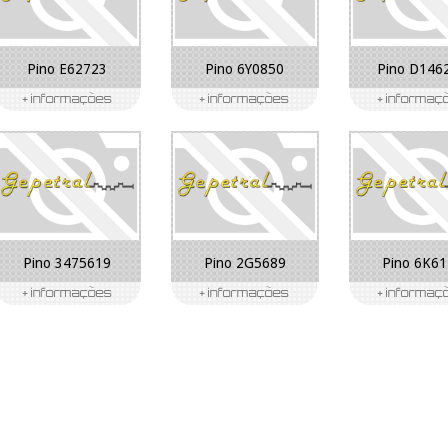
Pino E62723
Pino 6Y0850
Pino D146
Pino 3475619
Pino 2G5689
Pino 6K6