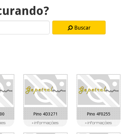
curando?
Buscar
200
Pino 4D3271
Pino 4F0255