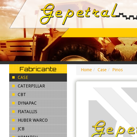
Fabricante
Home
Case
Pinos
CASE
CATERPILLAR
CBT
DYNAPAC
FIATALLIS
HUBER WARCO
JCB