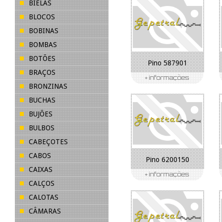
BIELAS
BLOCOS
BOBINAS
BOMBAS
BOTÕES
Pino 587901
BRAÇOS
BRONZINAS
BUCHAS
BUJÕES
BULBOS
CABEÇOTES
CABOS
Pino 6200150
CAIXAS
CALÇOS
CALOTAS
CÂMARAS