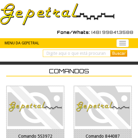
Fone/Whats:
(48) 99841.3588
MENU DA GEPETRAL
Peças
de
reposiç
COMANDOS
Comando 5S3972
Comando 844087