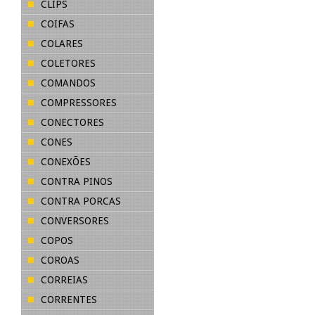
CLIPS
COIFAS
COLARES
COLETORES
COMANDOS
COMPRESSORES
CONECTORES
CONES
CONEXÕES
CONTRA PINOS
CONTRA PORCAS
CONVERSORES
COPOS
COROAS
CORREIAS
CORRENTES