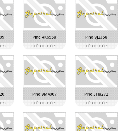
309
Pino 4K6558
Pino 9J2358
720
Pino 9M4007
Pino 3H8272