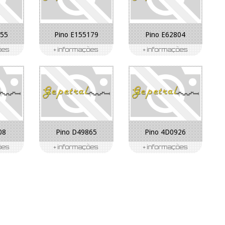
955
Pino E155179
Pino E62804
08
Pino D49865
Pino 4D0926