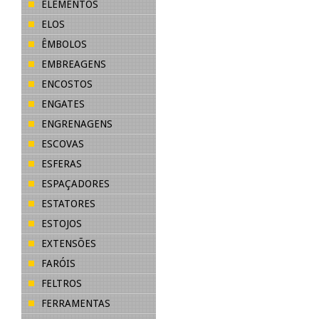
ELEMENTOS
ELOS
ÊMBOLOS
EMBREAGENS
ENCOSTOS
ENGATES
ENGRENAGENS
ESCOVAS
ESFERAS
ESPAÇADORES
ESTATORES
ESTOJOS
EXTENSÕES
FARÓIS
FELTROS
FERRAMENTAS