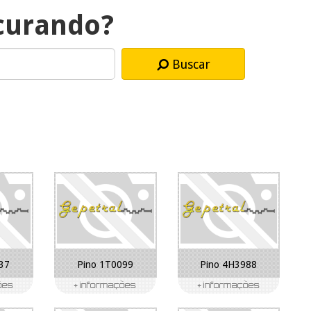
curando?
Buscar
37
Pino 1T0099
Pino 4H3988