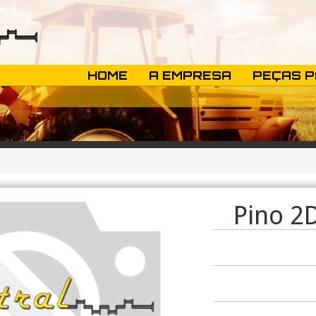
HOME
A EMPRESA
PEÇAS 
Pino 2D