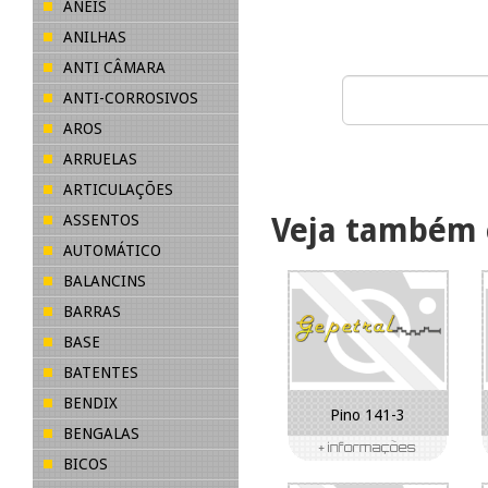
ANÉIS
ANILHAS
ANTI CÂMARA
ANTI-CORROSIVOS
AROS
ARRUELAS
ARTICULAÇÕES
ASSENTOS
Veja também 
AUTOMÁTICO
BALANCINS
BARRAS
BASE
BATENTES
BENDIX
Pino 141-3
BENGALAS
BICOS