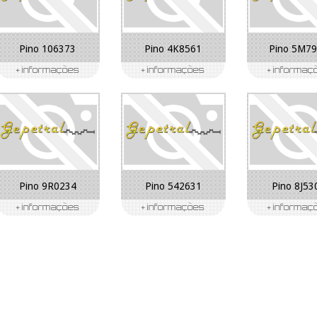
Pino 106373
Pino 4K8561
Pino 5M7
Pino 9R0234
Pino 542631
Pino 8J53