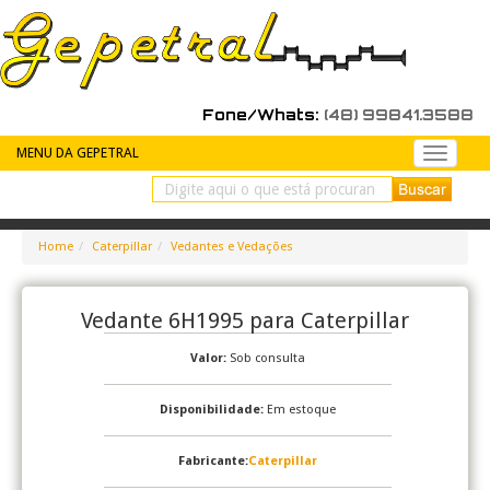
Fone/Whats:
(48) 99841.3588
MENU DA GEPETRAL
Peças
de
reposiç
Home
Caterpillar
Vedantes e Vedações
Vedante 6H1995 para Caterpillar
Valor:
Sob consulta
Disponibilidade:
Em estoque
Fabricante:
Caterpillar