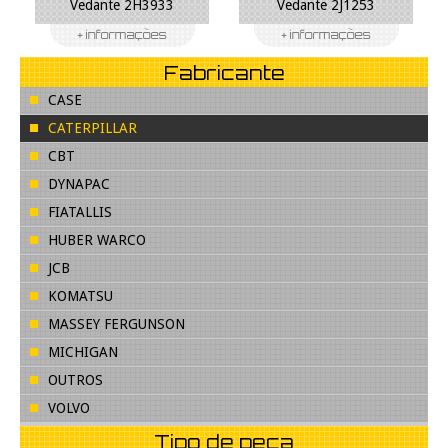
Vedante 2H3933
Vedante 2J1253
Fabricante
CASE
CATERPILLAR
CBT
DYNAPAC
FIATALLIS
HUBER WARCO
JCB
KOMATSU
MASSEY FERGUNSON
MICHIGAN
OUTROS
VOLVO
Tipo de peça