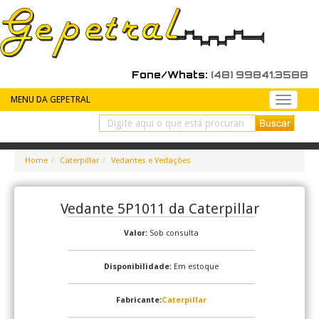
Fone/Whats:
(48) 99841.3588
MENU DA GEPETRAL
Peças
de
reposiç
Home
Caterpillar
Vedantes e Vedações
Vedante 5P1011 da Caterpillar
Valor:
Sob consulta
Disponibilidade:
Em estoque
Fabricante:
Caterpillar