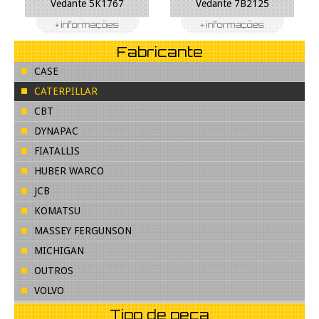
Vedante 5K1767
Vedante 7B2125
Fabricante
CASE
CATERPILLAR
CBT
DYNAPAC
FIATALLIS
HUBER WARCO
JCB
KOMATSU
MASSEY FERGUNSON
MICHIGAN
OUTROS
VOLVO
Tipo de peça