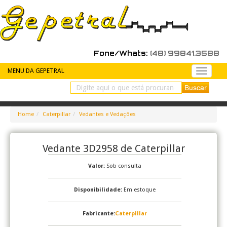
Fone/Whats:
(48) 99841.3588
MENU DA GEPETRAL
Peças
de
reposiç
Home
Caterpillar
Vedantes e Vedações
Vedante 3D2958 de Caterpillar
Valor:
Sob consulta
Disponibilidade:
Em estoque
Fabricante:
Caterpillar