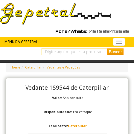
Fone/Whats:
(48) 99841.3588
MENU DA GEPETRAL
Peças
de
reposiç
Home
Caterpillar
Vedantes e Vedações
Vedante 1S9544 de Caterpillar
Valor:
Sob consulta
Disponibilidade:
Em estoque
Fabricante:
Caterpillar