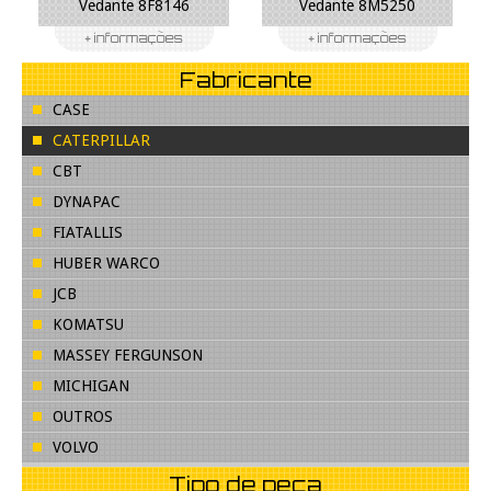
Vedante 8F8146
Vedante 8M5250
Fabricante
CASE
CATERPILLAR
CBT
DYNAPAC
FIATALLIS
HUBER WARCO
JCB
KOMATSU
MASSEY FERGUNSON
MICHIGAN
OUTROS
VOLVO
Tipo de peça