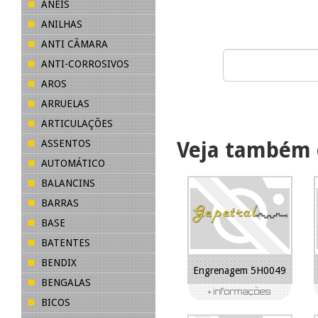
ANÉIS
ANILHAS
ANTI CÂMARA
ANTI-CORROSIVOS
AROS
ARRUELAS
ARTICULAÇÕES
ASSENTOS
Veja também 
AUTOMÁTICO
BALANCINS
BARRAS
BASE
BATENTES
BENDIX
Engrenagem 5H0049
BENGALAS
BICOS