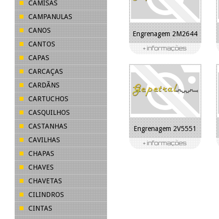
CAMISAS
CAMPANULAS
CANOS
Engrenagem 2M2644
CANTOS
CAPAS
CARCAÇAS
CARDÃNS
CARTUCHOS
CASQUILHOS
CASTANHAS
Engrenagem 2V5551
CAVILHAS
CHAPAS
CHAVES
CHAVETAS
CILINDROS
CINTAS