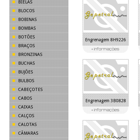
BIELAS
BLOCOS
BOBINAS
BOMBAS
BOTÕES
Engrenagem 8H9226
BRAÇOS
BRONZINAS
BUCHAS
BUJÕES
BULBOS
CABEÇOTES
CABOS
Engrenagem 3B0828
CAIXAS
CALÇOS
CALOTAS
CÂMARAS