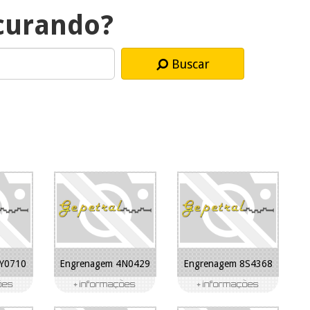
curando?
Buscar
6Y0710
Engrenagem 4N0429
Engrenagem 8S4368