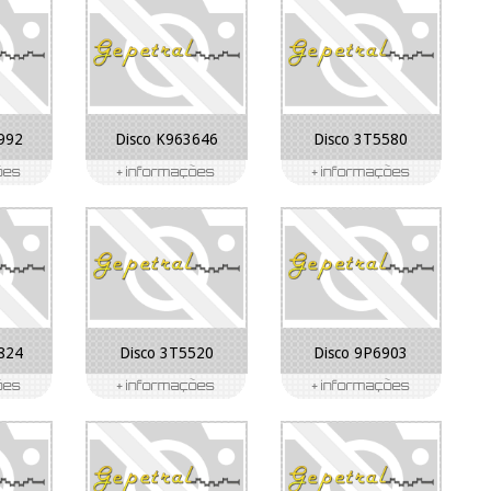
992
Disco K963646
Disco 3T5580
824
Disco 3T5520
Disco 9P6903