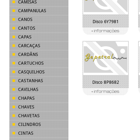
CAMISAS
CAMPANULAS
CANOS
Disco 6Y7981
CANTOS
CAPAS
CARCAÇAS
CARDÃNS
CARTUCHOS
CASQUILHOS
CASTANHAS
Disco 8P8682
CAVILHAS
CHAPAS
CHAVES
CHAVETAS
CILINDROS
CINTAS