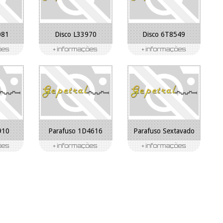
081
Disco L33970
Disco 6T8549
910
Parafuso 1D4616
Parafuso Sextavado
2A0762