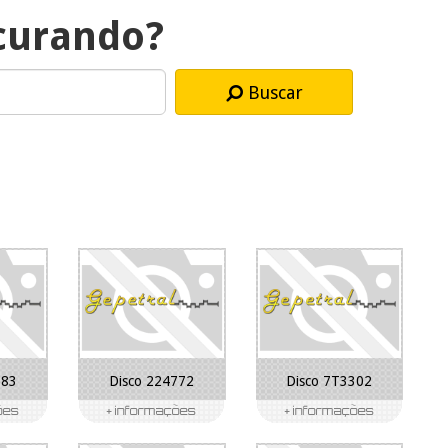
curando?
Buscar
583
Disco 224772
Disco 7T3302