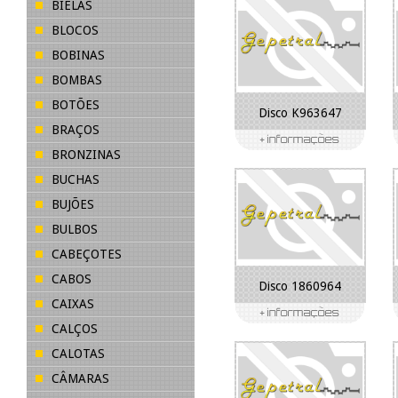
BIELAS
BLOCOS
BOBINAS
BOMBAS
BOTÕES
Disco K963647
BRAÇOS
BRONZINAS
BUCHAS
BUJÕES
BULBOS
CABEÇOTES
CABOS
Disco 1860964
CAIXAS
CALÇOS
CALOTAS
CÂMARAS