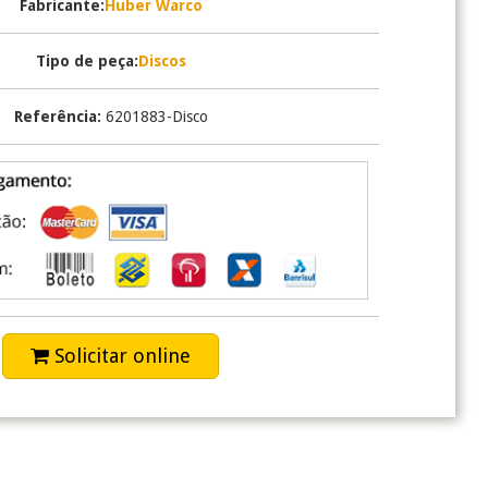
Fabricante:
Huber Warco
Tipo de peça:
Discos
Referência:
6201883-Disco
Solicitar online