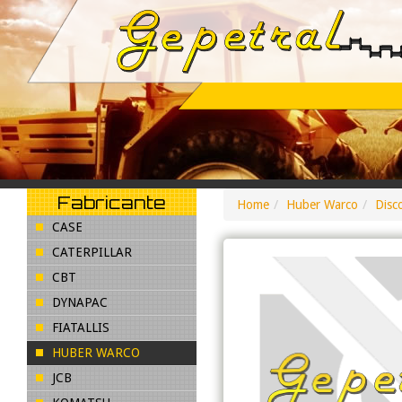
Fabricante
Home
Huber Warco
Disc
CASE
CATERPILLAR
CBT
DYNAPAC
FIATALLIS
HUBER WARCO
JCB